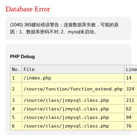
Database Error
(1040) 365建站错误警告：连接数据库失败，可能的原
因：1、数据库密码不对; 2、mysql未启动。
PHP Debug
No.
File
Line
1
/index.php
14
2
/source/function/function_extend.php
324
3
/source/class/jzmysql.class.php
211
4
/source/class/jzmysql.class.php
62
5
/source/class/jzmysql.class.php
94
6
/source/class/jzmysql.class.php
76