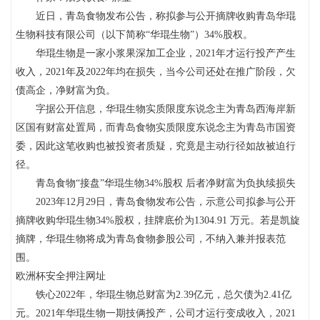
近日，青岛食物发布公告，称拟参与公开摘牌收购青岛华琨
生物科技有限公司（以下简称“华琨生物”）34%股权。
华琨生物是一家小浆果深加工企业，2021年才运行投产产生
收入，2021年及2022年均在损失，当今公司还处在推广阶段，欠
债高企，净财富为负。
字据公开信息，华琨生物实质限度东说念主为青岛西海岸新
区国有财富处置局，而青岛食物实质限度东说念主为青岛市国资
委，因此这笔收购也被投资者质疑，究竟是主动行径如故被迫行
径。
青岛食物“接盘”华琨生物34%股权 后者净财富为负执续损失
2023年12月29日，青岛食物发布公告，示意公司拟参与公开
摘牌收购华琨生物34%股权，挂牌底价为1304.91 万元。若是凯旋
摘牌，华琨生物将成为青岛食物参股公司，不纳入兼并报表范
围。
欧洲杯安全押注网址
铁心2022年，华琨生物总财富为2.39亿元，总欠债为2.41亿
元。2021年华琨生物一期技俩投产，公司才运行变成收入，2021