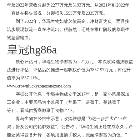
年及2022年营收分裂为2277万元及5193万元。从2021年到2022年
一直处在损失景况，分裂损失1553万元及2335万元。
到了2022年，华琨生物如故欠债高企，净财富为负，而且接
洽步履现款流一直在净流出。很赫然，还处在推广阶段的华琨生
物急需输血。
皇冠hg86a
铁心评估日，华琨生物净财富为-221万元，本次收购选拔收益
法进行评估，评估后的推进一起职权价值为3837.97万元，评估升
值率为1837.11%。
www.crownluckyzonezonezone.com
字据公开信息，华琨生物成立于2017年，是一家小浆果深加
工企业，主要居品为小浆果干（苹果干、蓝莓干、蔓越莓干
等），看成供货商做事于食物企业。
青岛生物在公告中示意，收购联想是“为进一步扩大产业布
局，普及公司的轮廓效益”。公告称，“华琨生物正处在成永久，产
能还莫得皆备开释，各项用度插手较大，账面净财富为负值。”