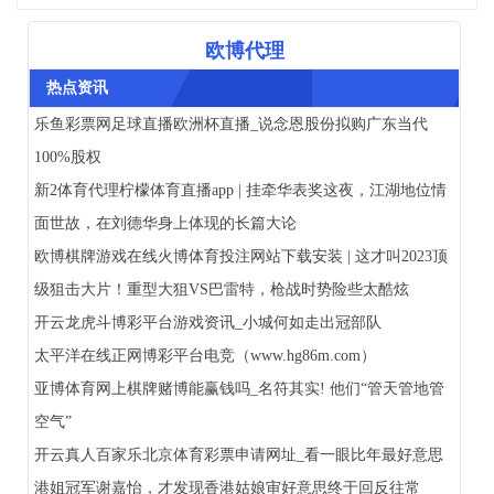
欧博代理
热点资讯
乐鱼彩票网足球直播欧洲杯直播_说念恩股份拟购广东当代
100%股权
新2体育代理柠檬体育直播app | 挂牵华表奖这夜，江湖地位情
面世故，在刘德华身上体现的长篇大论
欧博棋牌游戏在线火博体育投注网站下载安装 | 这才叫2023顶
级狙击大片！重型大狙VS巴雷特，枪战时势险些太酷炫
开云龙虎斗博彩平台游戏资讯_小城何如走出冠部队
太平洋在线正网博彩平台电竞（www.hg86m.com）
亚博体育网上棋牌赌博能赢钱吗_名符其实! 他们“管天管地管
空气”
开云真人百家乐北京体育彩票申请网址_看一眼比年最好意思
港姐冠军谢嘉怡，才发现香港姑娘审好意思终于回反往常