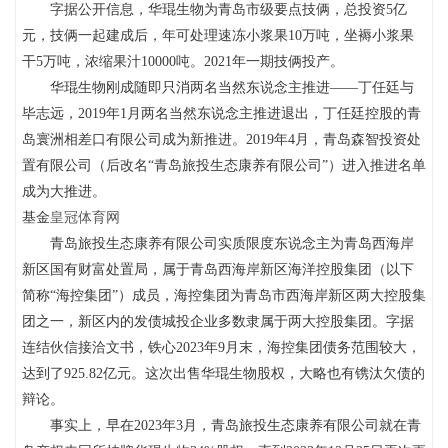
字据公开信息，华琨生物为青岛市级要点技俩，总投资5亿
元，技俩一起建成后，年可处理速冻小浆果10万吨，坐褥小浆果
干5万吨，浓缩果汁10000吨。2021年一期技俩投产。
华琨生物刚成随即只消两名当然东说念主推进——丁任廷与
毕志远，2019年1月两名当然东说念主推进退出，丁任廷控股的青
岛寰洲相差口有限公司成为新推进。2019年4月，青岛森智投资处
置有限公司（后改名“青岛旅投生态康养有限公司”）进入推进名单
成为大推进。
基金
皇冠体育网
青岛旅投生态康养有限公司实质限度东说念主为青岛西海岸
新区国有财富处置局，属于青岛西海岸新区海洋控股集团（以下
简称“海控集团”）成员，海控集团为青岛市西海岸新区两大控股集
团之一，新区内的发债城投企业多数隶属于两大控股集团。字据
连结伙信接洽文书，铁心2023年9月末，海控集团债务范围较大，
达到了925.82亿元。这次出售华琨生物股权，大略也有镌汰欠债的
辩论。
事实上，早在2023年3月，青岛旅投生态康养有限公司就在青