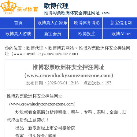
欧博代理
惟博彩票欧洲杯安全押注网址（www.crownluckyzone
首页
欧博真人百家乐
欧博体育博彩
新宝信用网
欧博真人游戏
新宝会员
欧博投注
欧博Allbet
你的位置：
欧博代理
>
欧博博彩网站
> 惟博彩票欧洲杯安全押注网
址（www.crownluckyzonezonezone.com）
惟博彩票欧洲杯安全押注网址
（www.crownluckyzonezonezone.com）
发布日期：2026-06-01 12:16 点击次数：193
惟博彩票欧洲杯安全押注网址
（www.crownluckyzonezonezone.com）
炒股就看金麒麟分析师研报，泰斗，专科，实时，全面，助
您挖掘后劲主题契机！
出品：新浪财经上市公司接洽院
作家：浪头饮食/ 郝显